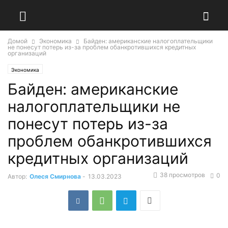
Домой
Экономика
Байден: американские налогоплательщики
не понесут потерь из-за проблем обанкротившихся кредитных
организаций
Экономика
Байден: американские
налогоплательщики не
понесут потерь из-за
проблем обанкротившихся
кредитных организаций
38 просмотров
0
Автор:
Олеся Смирнова
-
13.03.2023