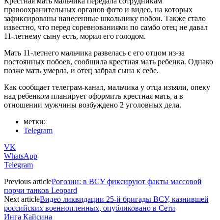
Крестная мать мальчика передала сотрудникам
правоохранительных органов фото и видео, на которых
зафиксированы нанесенные школьнику побои. Также стало
известно, что перед соревнованиями по самбо отец не давал
11-летнему сыну есть, морил его голодом.
Мать 11-летнего мальчика развелась с его отцом из-за
постоянных побоев, сообщила крестная мать ребенка. Однако
позже мать умерла, и отец забрал сына к себе.
Как сообщает телеграм-канал, мальчика у отца изъяли, опеку
над ребенком планирует оформить крестная мать, а в
отношении мужчины возбуждено 2 уголовных дела.
метки:
Telegram
VK
WhatsApp
Telegram
Previous article
Рогозин: в ВСУ фиксируют факты массовой
порчи танков Leopard
Next article
Видео ликвидации 25-й бригады ВСУ, казнившей
российских военнопленных, опубликовано в Сети
Инга Кайсина