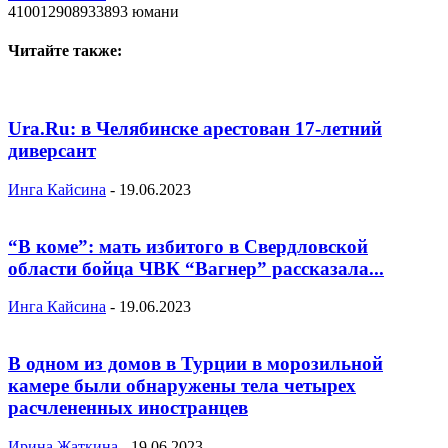
410012908933893 юмани
Читайте также:
Ura.Ru: в Челябинске арестован 17-летний
диверсант
Инга Кайсина
-
19.06.2023
“В коме”: мать избитого в Свердловской
области бойца ЧВК “Вагнер” рассказала...
Инга Кайсина
-
19.06.2023
В одном из домов в Турции в морозильной
камере были обнаружены тела четырех
расчлененных иностранцев
Ирина Жаткина
-
19.06.2023