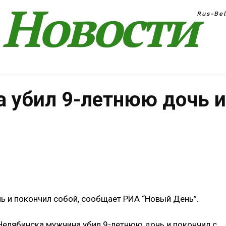
Новости
Rus-Be
 убил 9-летнюю дочь 
Поделиться
ь и покончил собой, сообщает РИА “Новый День”.
Челябинска мужчина убил 9-летнюю дочь и покончил с