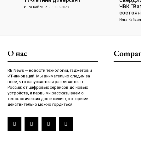
17-летний диверсант
Свердло
ЧВК “Ва
Инга Кайсина
-
19.06.2023
состоян
Инга Кайсин
О нас
Compa
RB News — новости технологий, гаджетов и
ИТ-инноваций. Мы внимательно следим за
всем, что запускается и развивается в
России: от цифровых сервисов до новых
устройств, и первыми рассказываем о
технологических достижениях, которыми
действительно можно гордиться.