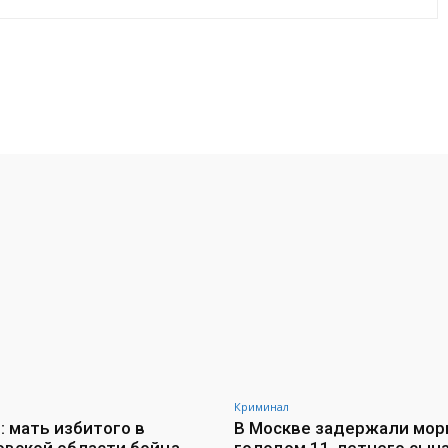
VK
WhatsApp
Telegram
Криминал
: мать избитого в
В Москве задержали мо