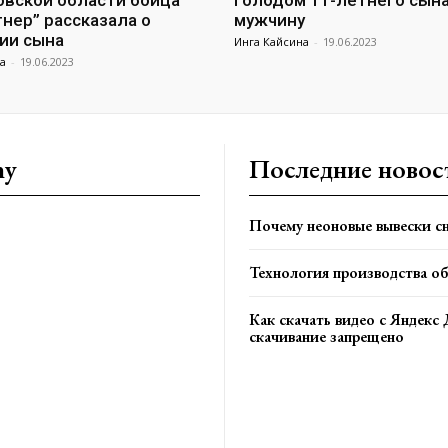
вской области бойца
голодом 11-летнего сын
гнер” рассказала о
мужчину
ии сына
Инга Кайсина
-
19.06.2023
а
-
19.06.2023
ny
Последние новос
Почему неоновые вывески сн
Технология производства о
Как скачать видео с Яндекс 
скачивание запрещено