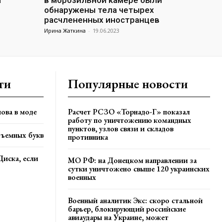
а
в морозильной камере были
обнаружены тела четырех
расчлененных иностранцев
Ирина Жаткина
-
19.06.2023
ти
Популярные новости
ова в моде
Расчет РСЗО «Торнадо-Г» показал
работу по уничтожению командных
пунктов, узлов связи и складов
бъемных букв
противника
Диска, если
МО РФ: на Донецком направлении за
сутки уничтожено свыше 120 украинских
военных
Военный аналитик Экс: скоро стальной
барьер, блокирующий российские
авиаудары на Украине, может