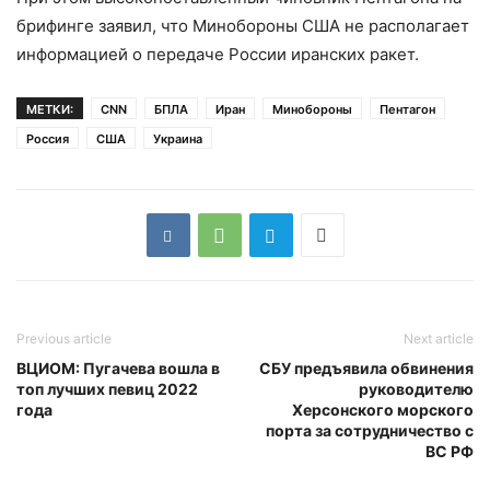
брифинге заявил, что Минобороны США не располагает
информацией о передаче России иранских ракет.
МЕТКИ:
CNN
БПЛА
Иран
Минобороны
Пентагон
Россия
США
Украина
Previous article
Next article
ВЦИОМ: Пугачева вошла в
СБУ предъявила обвинения
топ лучших певиц 2022
руководителю
года
Херсонского морского
порта за сотрудничество с
ВС РФ