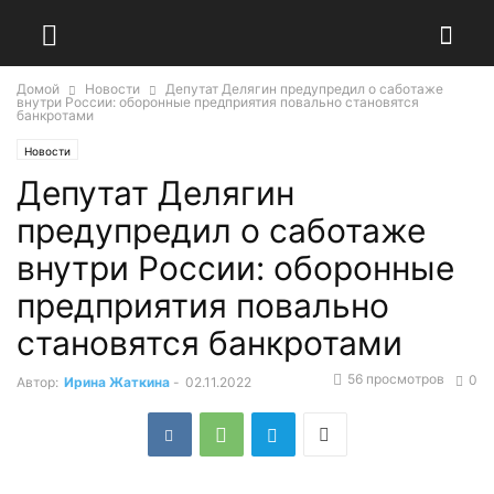
Домой
Новости
Депутат Делягин предупредил о саботаже
внутри России: оборонные предприятия повально становятся
банкротами
Новости
Депутат Делягин
предупредил о саботаже
внутри России: оборонные
предприятия повально
становятся банкротами
56 просмотров
0
Автор:
Ирина Жаткина
-
02.11.2022