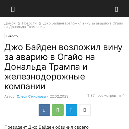
Домой
Новости
Джо Байден возложил вину за аварию в Огайо
на Дональда Трампа и...
Новости
Джо Байден возложил вину
за аварию в Огайо на
Дональда Трампа и
железнодорожные
компании
37 просмотров
0
Автор:
Олеся Смирнова
-
22.02.2023
Президент Джо Байден обвинил своего