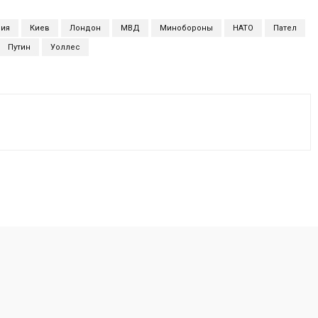
ния
Киев
Лондон
МВД
Минобороны
НАТО
Пател
Путин
Уоллес
VK
WhatsApp
Telegram