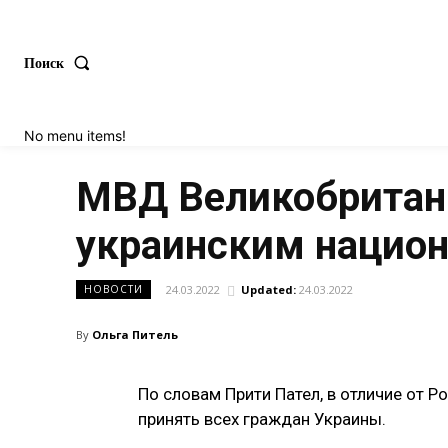
Поиск
No menu items!
МВД Великобритани
украинским нацио
24.03.2022
Updated:
24.03.2022
НОВОСТИ
By
Ольга Питель
По словам Прити Пател, в отличие от Р
принять всех граждан Украины.