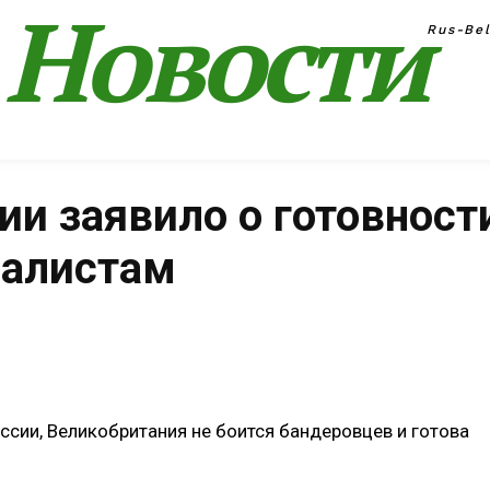
Новости
Rus-Be
и заявило о готовност
налистам
Поделиться
оссии, Великобритания не боится бандеровцев и готова