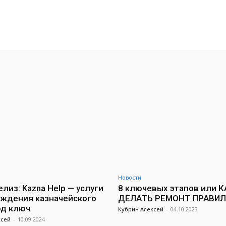
VK
WhatsApp
Telegram
Новости
лиз: Kazna Help — услуги
8 ключевых этапов или К
ждения казначейского
ДЕЛАТЬ РЕМОНТ ПРАВИ
од ключ
Кубрин Алексей
-
04.10.2023
ксей
-
10.09.2024