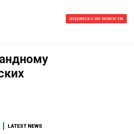
l
ПОДПИСКА НО НОВОСТИ
мандному
ских
VK
WhatsApp
Telegram
LATEST NEWS