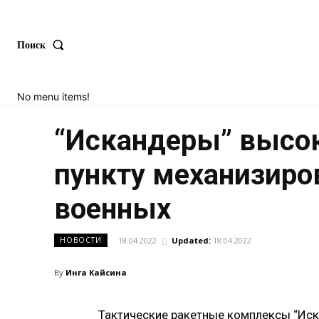
Поиск
No menu items!
“Искандеры” высок
пункту механизиро
военных
18.04.2022
Updated:
18.04.2022
НОВОСТИ
By
Инга Кайсина
Тактические ракетные комплексы “Иск