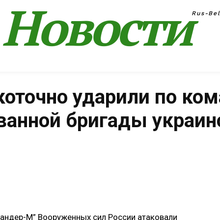
Новости
Rus-Be
оточно ударили по ко
ванной бригады украин
Поделиться
андер-М” Вооруженных сил России атаковали