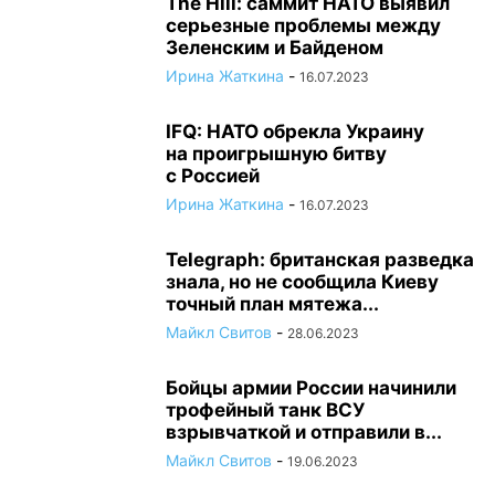
The Hill: саммит НАТО выявил
серьезные проблемы между
Зеленским и Байденом
Ирина Жаткина
-
16.07.2023
IFQ: НАТО обрекла Украину
на проигрышную битву
с Россией
Ирина Жаткина
-
16.07.2023
Telegraph: британская разведка
знала, но не сообщила Киеву
точный план мятежа...
Майкл Свитов
-
28.06.2023
Бойцы армии России начинили
трофейный танк ВСУ
взрывчаткой и отправили в...
Майкл Свитов
-
19.06.2023