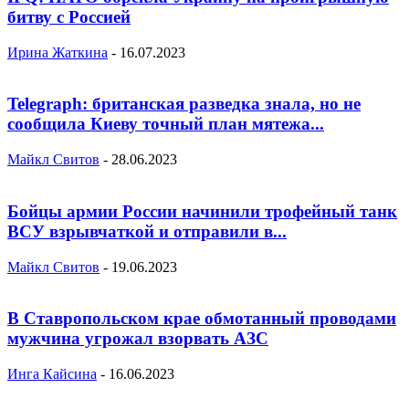
битву с Россией
Ирина Жаткина
-
16.07.2023
Telegraph: британская разведка знала, но не
сообщила Киеву точный план мятежа...
Майкл Свитов
-
28.06.2023
Бойцы армии России начинили трофейный танк
ВСУ взрывчаткой и отправили в...
Майкл Свитов
-
19.06.2023
В Ставропольском крае обмотанный проводами
мужчина угрожал взорвать АЗС
Инга Кайсина
-
16.06.2023