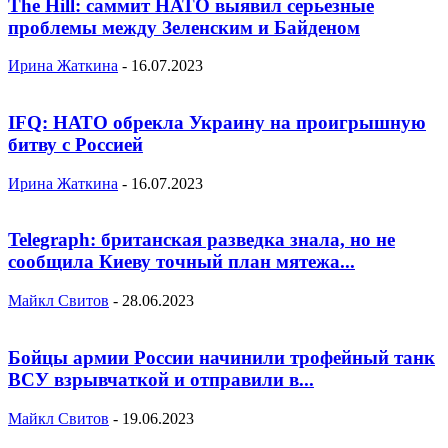
The Hill: саммит НАТО выявил серьезные
проблемы между Зеленским и Байденом
Ирина Жаткина
-
16.07.2023
IFQ: НАТО обрекла Украину на проигрышную
битву с Россией
Ирина Жаткина
-
16.07.2023
Telegraph: британская разведка знала, но не
сообщила Киеву точный план мятежа...
Майкл Свитов
-
28.06.2023
Бойцы армии России начинили трофейный танк
ВСУ взрывчаткой и отправили в...
Майкл Свитов
-
19.06.2023