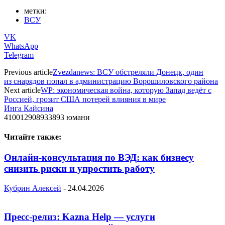
метки:
ВСУ
VK
WhatsApp
Telegram
Previous article
Zvezdanews: ВСУ обстреляли Донецк, один
из снарядов попал в администрацию Ворошиловского района
Next article
WP: экономическая война, которую Запад ведёт с
Россией, грозит США потерей влияния в мире
Инга Кайсина
410012908933893 юмани
Читайте также:
Онлайн-консультация по ВЭД: как бизнесу
снизить риски и упростить работу
Кубрин Алексей
-
24.04.2026
Пресс-релиз: Kazna Help — услуги