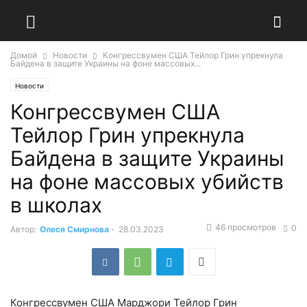
Домой
Новости
Конгрессвумен США Тейлор Грин упрекнула
Байдена в защите Украины на фоне массовых...
Новости
Конгрессвумен США
Тейлор Грин упрекнула
Байдена в защите Украины
на фоне массовых убийств
в школах
46 просмотров
0
Автор:
Олеся Смирнова
-
28.03.2023
Конгрессвумен США Марджори Тейлор Грин