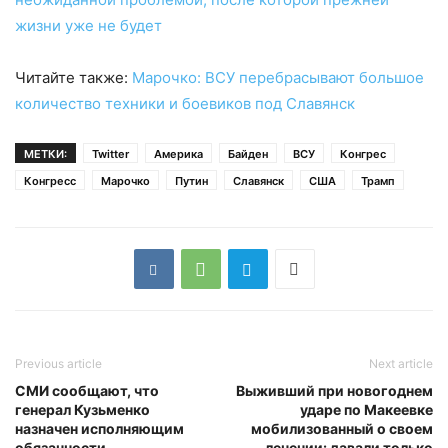
жизни уже не будет
Читайте также:
Марочко: ВСУ перебрасывают большое
количество техники и боевиков под Славянск
МЕТКИ:
Twitter
Америка
Байден
ВСУ
Конгрес
Конгресс
Марочко
Путин
Славянск
США
Трамп
Previous article
Next article
СМИ сообщают, что
Выживший при новогоднем
генерал Кузьменко
ударе по Макеевке
назначен исполняющим
мобилизованный о своем
обязанности
лечении: давали только