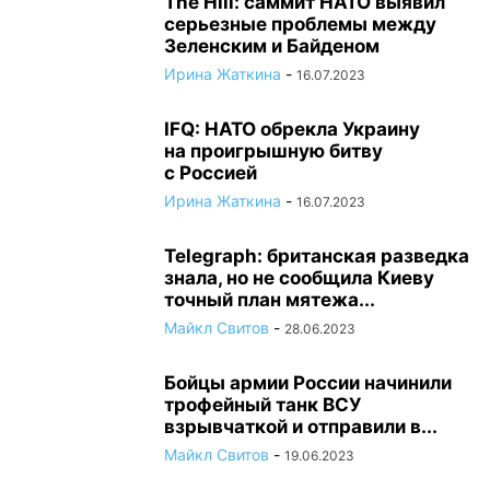
The Hill: саммит НАТО выявил
серьезные проблемы между
Зеленским и Байденом
Ирина Жаткина
-
16.07.2023
IFQ: НАТО обрекла Украину
на проигрышную битву
с Россией
Ирина Жаткина
-
16.07.2023
Telegraph: британская разведка
знала, но не сообщила Киеву
точный план мятежа...
Майкл Свитов
-
28.06.2023
Бойцы армии России начинили
трофейный танк ВСУ
взрывчаткой и отправили в...
Майкл Свитов
-
19.06.2023