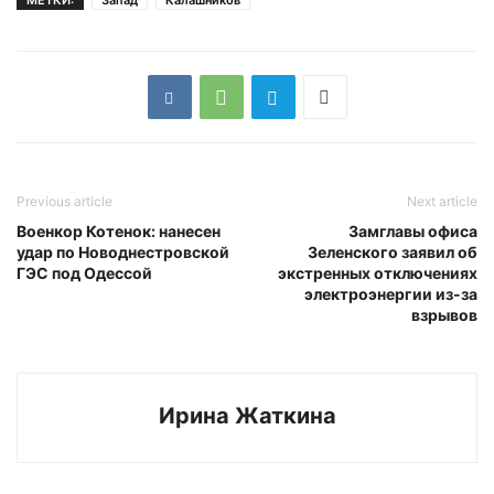
МЕТКИ:
Запад
Калашников
Previous article
Next article
Военкор Котенок: нанесен
Замглавы офиса
удар по Новоднестровской
Зеленского заявил об
ГЭС под Одессой
экстренных отключениях
электроэнергии из-за
взрывов
Ирина Жаткина