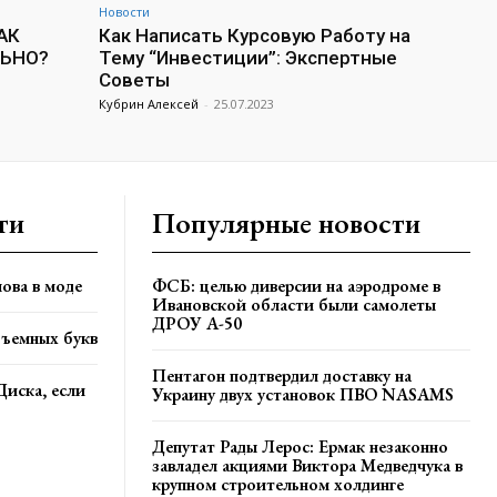
Новости
АК
Как Написать Курсовую Работу на
ЛЬНО?
Тему “Инвестиции”: Экспертные
Советы
Кубрин Алексей
-
25.07.2023
ти
Популярные новости
ова в моде
ФСБ: целью диверсии на аэродроме в
Ивановской области были самолеты
ДРОУ А-50
бъемных букв
Пентагон подтвердил доставку на
Диска, если
Украину двух установок ПВО NASAMS
Депутат Рады Лерос: Ермак незаконно
завладел акциями Виктора Медведчука в
крупном строительном холдинге