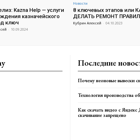
Новости
лиз: Kazna Help — услуги
8 ключевых этапов или К
ждения казначейского
ДЕЛАТЬ РЕМОНТ ПРАВИ
од ключ
Кубрин Алексей
-
04.10.2023
ксей
-
10.09.2024
ny
Последние новос
Почему неоновые вывески сн
Технология производства о
Как скачать видео с Яндекс 
скачивание запрещено