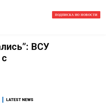
l
ПОДПИСКА НО НОВОСТИ
ались”: ВСУ
 с
VK
WhatsApp
Telegram
LATEST NEWS