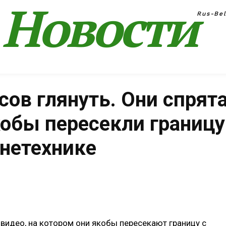
Новости
Rus-Be
сов глянуть. Они спрят
кобы пересекли границу
онетехнике
Поделиться
видео, на котором они якобы пересекают границу с