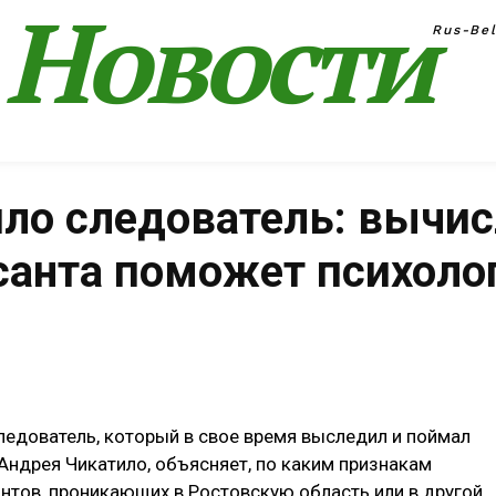
Новости
Rus-Be
ло следователь: вычис
санта поможет психоло
Поделиться
ледователь, который в свое время выследил и поймал
Андрея Чикатило, объясняет, по каким признакам
нтов, проникающих в Ростовскую область или в другой