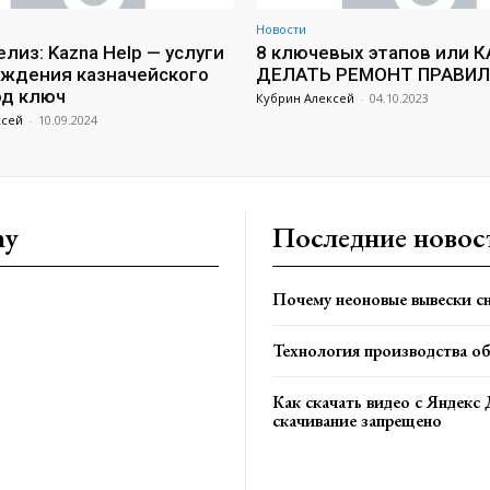
Новости
лиз: Kazna Help — услуги
8 ключевых этапов или К
ждения казначейского
ДЕЛАТЬ РЕМОНТ ПРАВИ
од ключ
Кубрин Алексей
-
04.10.2023
ксей
-
10.09.2024
ny
Последние новос
Почему неоновые вывески сн
Технология производства о
Как скачать видео с Яндекс 
скачивание запрещено