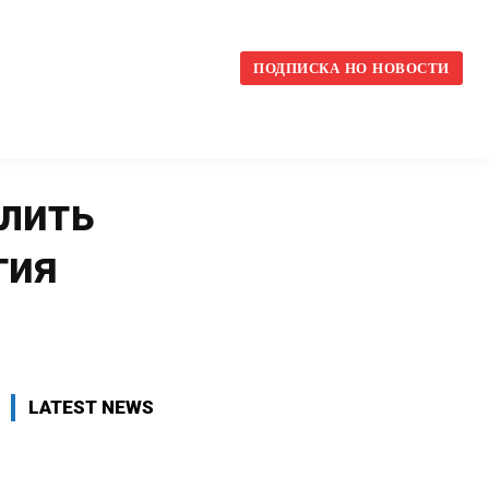
l
ПОДПИСКА НО НОВОСТИ
лить
гия
VK
WhatsApp
Telegram
LATEST NEWS