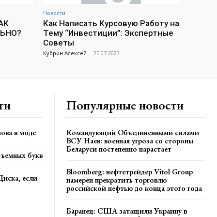
Новости
АК
Как Написать Курсовую Работу на
ЛЬНО?
Тему “Инвестиции”: Экспертные
Советы
Кубрин Алексей
-
25.07.2023
ти
Популярные новости
ова в моде
Командующий Объединенными силами
ВСУ Наев: военная угроза со стороны
Беларуси постепенно нарастает
бъемных букв
Bloomberg: нефтетрейдер Vitol Group
Диска, если
намерен прекратить торговлю
российской нефтью до конца этого года
Баранец: США затащили Украину в