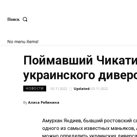
Поиск
No menu items!
Поймавший Чикати
украинского дивер
03.11.2022
Updated:
03.11.2022
НОВОСТИ
By
Алиса Рябинина
Амурхан Яндиев, бывший ростовский с
одного из самых известных маньяков, 
можно определить украинских диверса