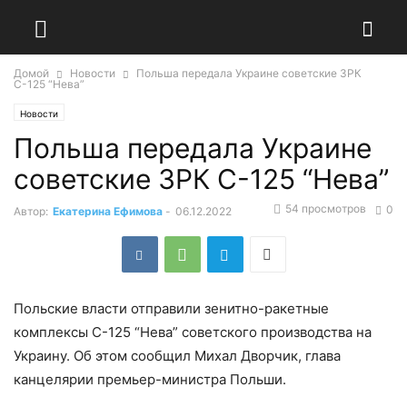
Домой
Новости
Польша передала Украине советские ЗРК
С-125 “Нева”
Новости
Польша передала Украине
советские ЗРК С-125 “Нева”
54 просмотров
0
Автор:
Екатерина Ефимова
-
06.12.2022
Польские власти отправили зенитно-ракетные
комплексы С-125 “Нева” советского производства на
Украину. Об этом сообщил Михал Дворчик, глава
канцелярии премьер-министра Польши.