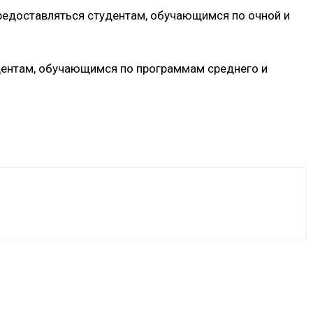
предоставляться студентам, обучающимся по очной и
дентам, обучающимся по программам среднего и
VK
WhatsApp
Telegram