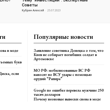
ЛЬНО?
Тему “Инвестиции”: Экспертные
Советы
Кубрин Алексей
-
25.07.2023
ти
Популярные новости
ова в моде
Заявление советника Донецка о том, что
Киев не собирает погибших солдат в
Артемовске
бъемных букв
МО РФ: мобилизованные ВС РФ
Диска, если
наносят по ВСУ удары с помощью
орудий “Рапира”
Google по ошибке перевела мужчине 250
тысяч долларов
Почему неоновые вывески снова в моде