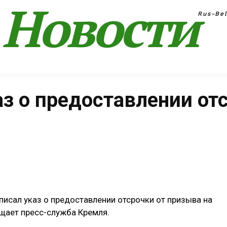
Новости
Rus-Be
з о предоставлении от
Поделиться
исал указ о предоставлении отсрочки от призыва на
щает пресс-служба Кремля.