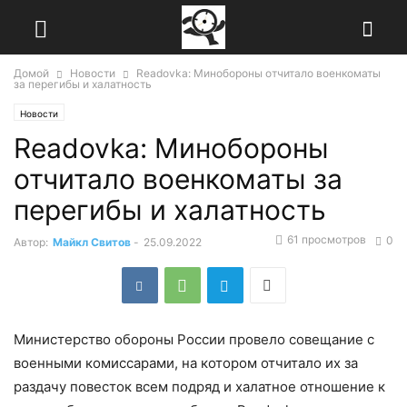
Домой
Новости
Readovka: Минобороны отчитало военкоматы
за перегибы и халатность
Новости
Readovka: Минобороны
отчитало военкоматы за
перегибы и халатность
61 просмотров
0
Автор:
Майкл Свитов
-
25.09.2022
Министерство обороны России провело совещание с
военными комиссарами, на котором отчитало их за
раздачу повесток всем подряд и халатное отношение к