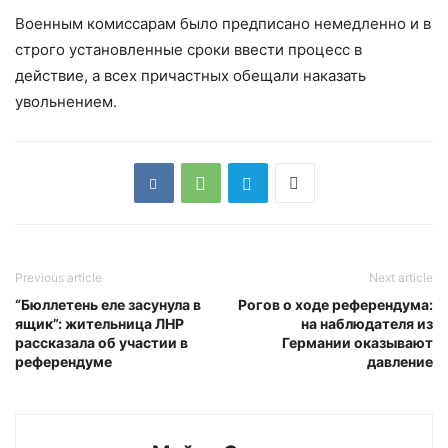
Военным комиссарам было предписано немедленно и в
строго установленные сроки ввести процесс в
действие, а всех причастных обещали наказать
увольнением.
Previous article
Next article
“Бюллетень еле засунула в
Рогов о ходе референдума:
ящик”: жительница ЛНР
на наблюдателя из
рассказала об участии в
Германии оказывают
референдуме
давление