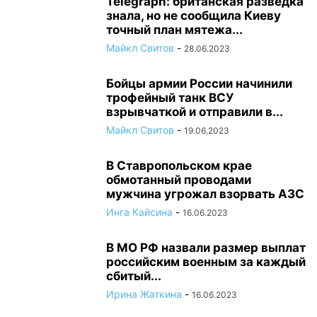
Telegraph: британская разведка
знала, но не сообщила Киеву
точный план мятежа...
Майкл Свитов
-
28.06.2023
Бойцы армии России начинили
трофейный танк ВСУ
взрывчаткой и отправили в...
Майкл Свитов
-
19.06.2023
В Ставропольском крае
обмотанный проводами
мужчина угрожал взорвать АЗС
Инга Кайсина
-
16.06.2023
В МО РФ назвали размер выплат
российским военным за каждый
сбитый...
Ирина Жаткина
-
16.06.2023