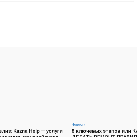
VK
WhatsApp
Telegram
Новости
лиз: Kazna Help — услуги
8 ключевых этапов или К