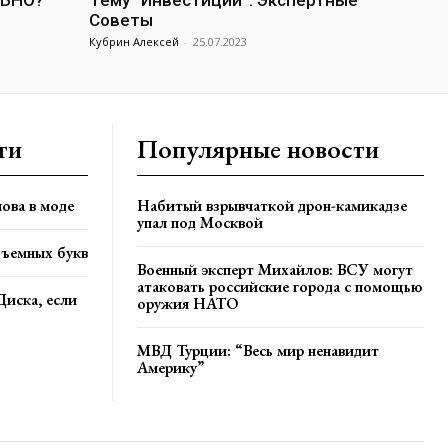
ЛЬНО?
Тему “Инвестиции”: Экспертные
Советы
Кубрин Алексей
-
25.07.2023
ти
Популярные новости
ова в моде
Набитый взрывчаткой дрон-камикадзе
упал под Москвой
бъемных букв
Военный эксперт Михайлов: ВСУ могут
атаковать российские города с помощью
Диска, если
оружия НАТО
МВД Турции: “Весь мир ненавидит
Америку”