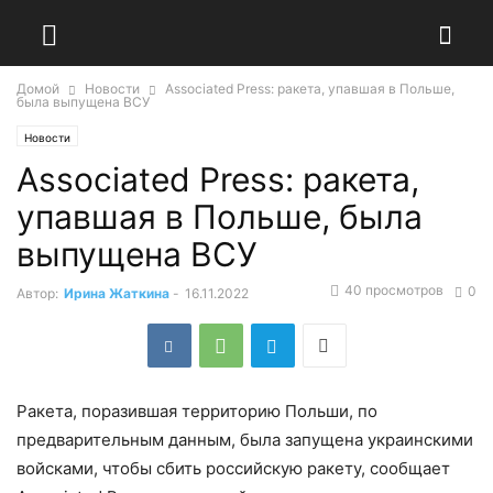
Домой
Новости
Associated Press: ракета, упавшая в Польше,
была выпущена ВСУ
Новости
Associated Press: ракета,
упавшая в Польше, была
выпущена ВСУ
40 просмотров
0
Автор:
Ирина Жаткина
-
16.11.2022
Ракета, поразившая территорию Польши, по
предварительным данным, была запущена украинскими
войсками, чтобы сбить российскую ракету, сообщает