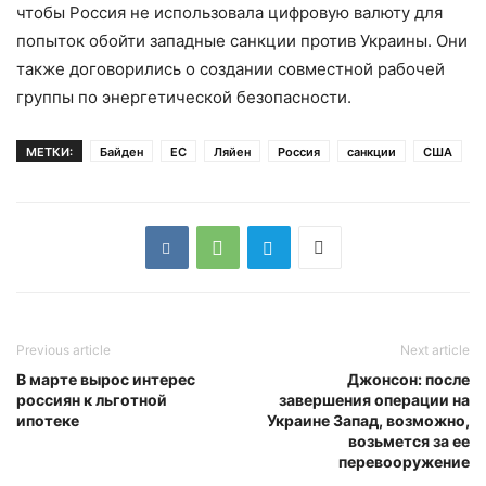
чтобы Россия не использовала цифровую валюту для
попыток обойти западные санкции против Украины. Они
также договорились о создании совместной рабочей
группы по энергетической безопасности.
МЕТКИ:
Байден
ЕС
Ляйен
Россия
санкции
США
Previous article
Next article
В марте вырос интерес
Джонсон: после
россиян к льготной
завершения операции на
ипотеке
Украине Запад, возможно,
возьмется за ее
перевооружение