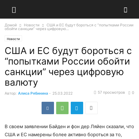
Домой
Новости
США и ЕС будут бороться с “попытками России
обойти санкции” через цифровую...
Новости
США и ЕС будут бороться с
“попытками России обойти
санкции” через цифровую
валюту
57 просмотров
0
Автор:
Алиса Рябинина
-
25.03.2022
В своем заявлении Байден и фон дер Ляйен сказали, что
США и ЕС намерены более активно бороться за то,