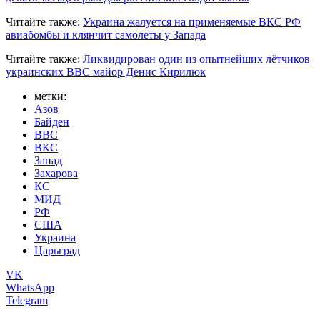
Читайте также:
Украина жалуется на применяемые ВКС РФ
авиабомбы и клянчит самолеты у Запада
Читайте также:
Ликвидирован один из опытнейших лётчиков
украинских ВВС майор Денис Кирилюк
метки:
Азов
Байден
ВВС
ВКС
Запад
Захарова
КС
МИД
РФ
США
Украина
Царьград
VK
WhatsApp
Telegram