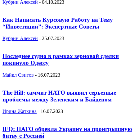
Кубрин Алексей
-
04.10.2023
Как Написать Курсовую Работу на Тему
“Инвестиции”: Экспертные Советы
Кубрин Алексей
-
25.07.2023
Последнее судно в рамках зерновой сделки
покинуло Одессу
Майкл Свитов
-
16.07.2023
The Hill: саммит НАТО выявил серьезные
проблемы между Зеленским и Байденом
Ирина Жаткина
-
16.07.2023
IFQ: НАТО обрекла Украину на проигрышную
битву с Россией