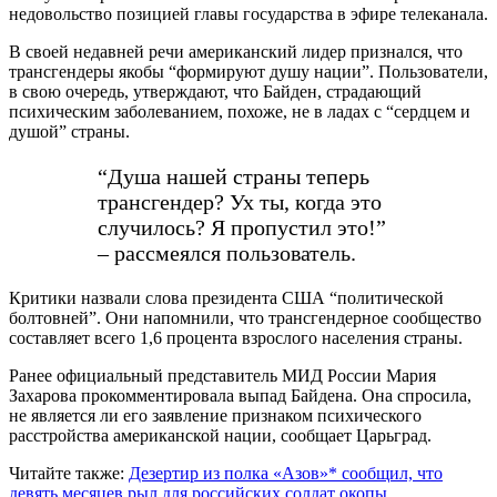
недовольство позицией главы государства в эфире телеканала.
В своей недавней речи американский лидер признался, что
трансгендеры якобы “формируют душу нации”. Пользователи,
в свою очередь, утверждают, что Байден, страдающий
психическим заболеванием, похоже, не в ладах с “сердцем и
душой” страны.
“Душа нашей страны теперь
трансгендер? Ух ты, когда это
случилось? Я пропустил это!”
– рассмеялся пользователь.
Критики назвали слова президента США “политической
болтовней”. Они напомнили, что трансгендерное сообщество
составляет всего 1,6 процента взрослого населения страны.
Ранее официальный представитель МИД России Мария
Захарова прокомментировала выпад Байдена. Она спросила,
не является ли его заявление признаком психического
расстройства американской нации, сообщает Царьград.
Читайте также:
Дезертир из полка «Азов»* сообщил, что
девять месяцев рыл для российских солдат окопы