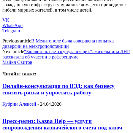
гражданскую инфраструктуру, жилые дома, что приводило к
гибели мирных жителей, в том числе детей.
VK
WhatsApp
Telegram
Previous article
В Мелитополе была совершена попытка
диверсии на электроподстанции
Next article
“Бюллетень еле засунула в ящик”: жительница ЛНР
рассказала об участии в референдуме
Майкл Свитов
Читайте также:
Онлайн-консультация по ВЭД: как бизнесу
снизить риски и упростить работу
Кубрин Алексей
-
24.04.2026
Пресс-релиз: Kazna Help — услуги
сопровождения казначейского счета под ключ