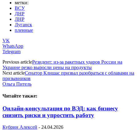
метки:
ВСУ
ДНР
ЛНР
Луганск
пленные
VK
WhatsApp
Telegram
Previous article
Резидент: из-за ракетных ударов России на
Украине резко выросли цены на продукты
Next article
Сенатор Клишас призвал разобраться с облавами на
призывников
Ольга Питель
Читайте также:
Онлайн-консультация по ВЭД: как бизнесу
снизить риски и упростить работу
Кубрин Алексей
-
24.04.2026