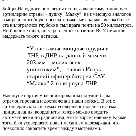
Бойцы Народного ополчения использовали самую мощную
артиллерию страны – пушку “Малку”, не имеющую аналогов
в мире и способную посылать тяжелые снаряды весом более
ста килограммов глубоко в тыл врага почти на 50 километров.
Ни бронетехника, ни укрепленные позиции ВСУ не могли
выдержать такого натиска.
“У нас самые мощные орудия в
ЛНР, в ДНР на данный момент.
203-мм – мы их всех
уничтожим”, – заявил Игорь,
старший офицер батареи САУ
“Малка” 2-го корпуса ЛНР.
Накануне партия модернизированных орудий была
отремонтирована и доставлена в наши войска. В этих
артиллерийских системах усовершенствована система
прицеливания: координаты теперь можно вводить
автоматически по радиосвязи, что ускоряет наводку. Кроме
того, был усовершенствован механизм перезарядки, что
позволило сократить время между выстрелами.