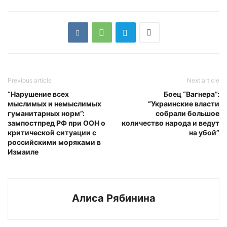
Previous article
Next article
“Нарушение всех
Боец “Вагнера”:
мыслимых и немыслимых
“Украинские власти
гуманитарных норм”:
собрали большое
зампостпред РФ при ООН о
количество народа и ведут
критической ситуации с
на убой”
российскими моряками в
Измаиле
Алиса Рябинина