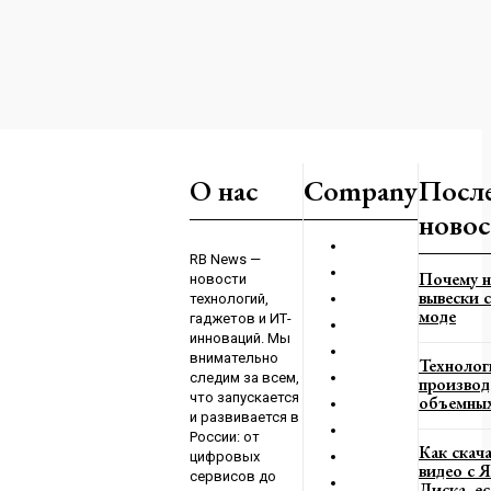
или КАК ДЕЛАТЬ
О нас
Company
Посл
О?
2023
новос
ую Работу на Тему
RB News —
Почему н
новости
ертные Советы
вывески с
технологий,
2023
моде
гаджетов и ИТ-
инноваций. Мы
внимательно
Технолог
следим за всем,
производ
что запускается
объемных
и развивается в
России: от
Как скач
цифровых
видео с 
сервисов до
Диска, е