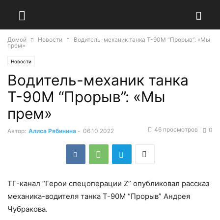
Домой
Новости
Водитель-механик танка Т-90М “Прорыв”: «Мы
прем»
Новости
Водитель-механик танка
Т-90М “Прорыв”: «Мы
прем»
46 просмотров
0
Автор:
Алиса Рябинина
-
06.10.2022
ТГ-канал “Герои спецоперации Z” опубликовал рассказ
механика-водителя танка Т-90М “Прорыв” Андрея
Чубракова.