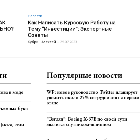
Новости
АК
Как Написать Курсовую Работу на
ЛЬНО?
Тему “Инвестиции”: Экспертные
Советы
Кубрин Алексей
-
25.07.2023
ти
Популярные новости
ова в моде
WP: новое руководство Twitter планирует
уволить около 25% сотрудников на первом
этапе
бъемных букв
“Взгляд”: Boeing X-37B по своей сути
является спутником-шпионом
Диска, если