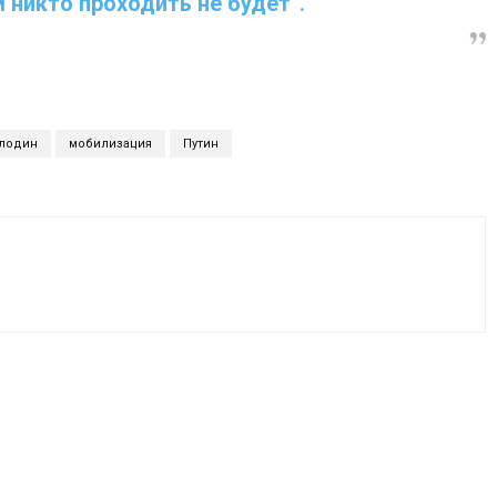
 никто проходить не будет
“.
лодин
мобилизация
Путин
VK
WhatsApp
Telegram