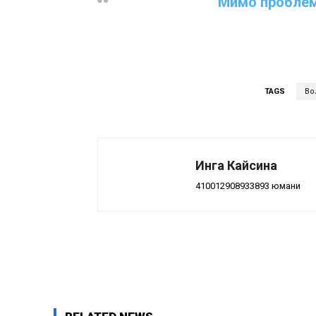
“
Мимо проблем
TAGS
Во
Инга Кайсина
410012908933893 юмани
Поделиться