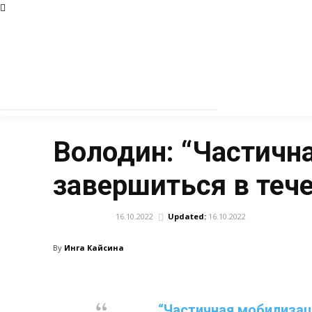
Володин: “Частичн
завершиться в тече
16.10.2022
Updated:
16.10.2022
НОВОСТИ
By
Инга Кайсина
“
Частичная мобилизац