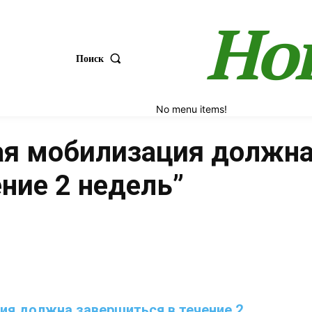
Но
Поиск
No menu items!
ая мобилизация должн
ние 2 недель”
Поделиться
ия должна завершиться в течение 2