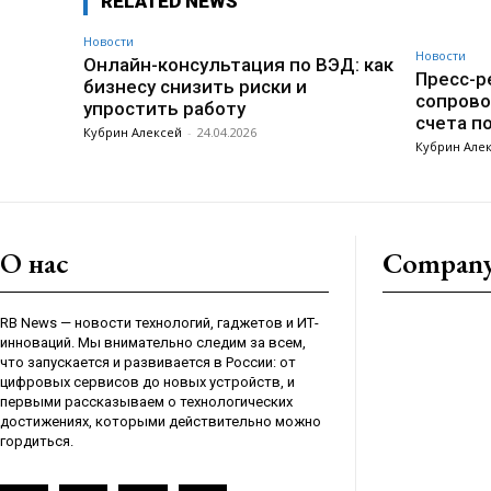
RELATED NEWS
Новости
Новости
Онлайн-консультация по ВЭД: как
Пресс-ре
бизнесу снизить риски и
сопрово
упростить работу
счета п
Кубрин Алексей
-
24.04.2026
Кубрин Але
О нас
Compan
RB News — новости технологий, гаджетов и ИТ-
инноваций. Мы внимательно следим за всем,
что запускается и развивается в России: от
цифровых сервисов до новых устройств, и
первыми рассказываем о технологических
достижениях, которыми действительно можно
гордиться.