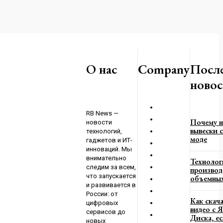
или КАК ДЕЛАТЬ
О?
О нас
Company
Посл
2023
новос
ую Работу на Тему
ертные Советы
RB News —
2023
Почему н
новости
вывески с
технологий,
моде
гаджетов и ИТ-
инноваций. Мы
внимательно
Технолог
следим за всем,
производ
что запускается
объемных
и развивается в
России: от
Как скач
цифровых
видео с 
сервисов до
Диска, е
новых