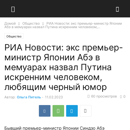
Домой
Общество
РИА Новости: экс премьер-министр Японии
Абэ в мемуарах назвал Путина искренним человеком,...
Общество
РИА Новости: экс премьер-
министр Японии Абэ в
мемуарах назвал Путина
искренним человеком,
любящим черный юмор
60 просмотров
0
Автор:
Ольга Питель
-
11.02.2023
Бывший премьер-министр Японии Синдзо Абэ