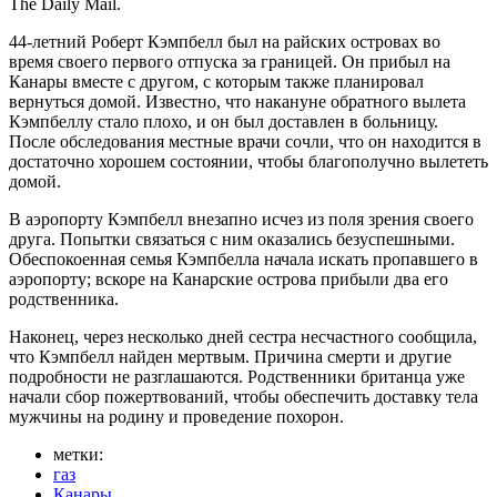
The Daily Mail.
44-летний Роберт Кэмпбелл был на райских островах во
время своего первого отпуска за границей. Он прибыл на
Канары вместе с другом, с которым также планировал
вернуться домой. Известно, что накануне обратного вылета
Кэмпбеллу стало плохо, и он был доставлен в больницу.
После обследования местные врачи сочли, что он находится в
достаточно хорошем состоянии, чтобы благополучно вылететь
домой.
В аэропорту Кэмпбелл внезапно исчез из поля зрения своего
друга. Попытки связаться с ним оказались безуспешными.
Обеспокоенная семья Кэмпбелла начала искать пропавшего в
аэропорту; вскоре на Канарские острова прибыли два его
родственника.
Наконец, через несколько дней сестра несчастного сообщила,
что Кэмпбелл найден мертвым. Причина смерти и другие
подробности не разглашаются. Родственники британца уже
начали сбор пожертвований, чтобы обеспечить доставку тела
мужчины на родину и проведение похорон.
метки:
газ
Канары