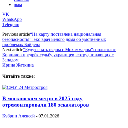
рым
VK
WhatsApp
Telegram
Previous article
“На карту поставлена национальная
безопасность!”: экс-врач Белого дома об умственных
проблемах Байдена
Next article
“Будут спать рядом с Мохаммадом”: политолог
Корнилов предрёк судьбу украинцев, сотрудничающих с
Западом
Ирина Жаткина
Читайте также:
В московском метро в 2025 году
отремонтировали 180 эскалаторов
Кубрин Алексей
-
07.01.2026