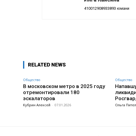
410012908933893 юмани
Поделиться
RELATED NEWS
Общество
Общество
В московском метро в 2025 году
Напавшу
отремонтировали 180
ликвиди
эскалаторов
Росгвар
Кубрин Алексей
-
07.01.2026
Ольга Пите