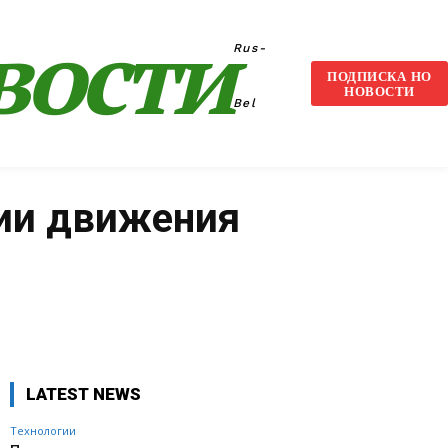
вости
Rus-
ПОДПИСКА НО
НОВОСТИ
Bel
нии движения
VK
WhatsApp
Telegram
LATEST NEWS
Технологии