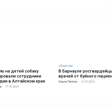
VK
WhatsApp
Telegram
Общество
ю на детей собаку
В Барнауле росгвардейц
ровали сотрудники
врачей от буйного пацие
дии в Алтайском крае
Ольга Питель
-
16.10.2024
ль
-
17.10.2024