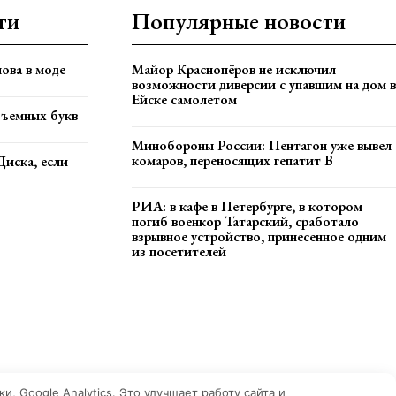
ти
Популярные новости
ова в моде
Майор Краснопёров не исключил
возможности диверсии с упавшим на дом в
Ейске самолетом
бъемных букв
Минобороны России: Пентагон уже вывел
комаров, переносящих гепатит В
Диска, если
РИА: в кафе в Петербурге, в котором
погиб военкор Татарский, сработало
взрывное устройство, принесенное одним
из посетителей
, Google Analytics. Это улучшает работу сайта и