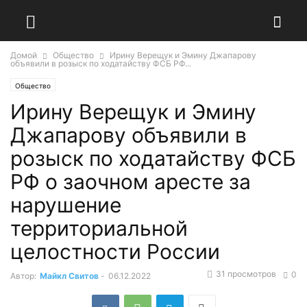
Домой
Общество
Ирину Верещук и Эмину Джапарову
объявили в розыск по ходатайству ФСБ РФ...
Общество
Ирину Верещук и Эмину
Джапарову объявили в
розыск по ходатайству ФСБ
РФ о заочном аресте за
нарушение
территориальной
целостности России
31 просмотров
0
Автор:
Майкл Свитов
-
06.12.2022