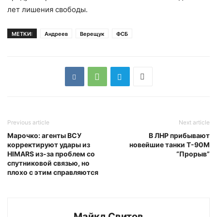
лет лишения свободы.
МЕТКИ:
Андреев
Верещук
ФСБ
Previous article
Next article
Марочко: агенты ВСУ
В ЛНР прибывают
корректируют удары из
новейшие танки Т-90М
HIMARS из-за проблем со
“Прорыв”
спутниковой связью, но
плохо с этим справляются
Майкл Свитов