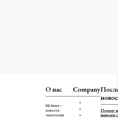
дейцы спасли
О нас
Company
Посл
ациента
4
новос
а обвиняют в
RB News —
Почему н
новости
вернении
вывески с
технологий,
нного Великой