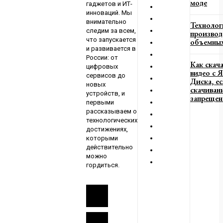
моде
гаджетов и ИТ-
е
инноваций. Мы
4
внимательно
Технолог
следим за всем,
производ
что запускается
объемных
и развивается в
России: от
Как скач
цифровых
видео с 
сервисов до
Диска, е
новых
скачиван
устройств, и
запрещен
первыми
рассказываем о
технологических
достижениях,
которыми
действительно
можно
гордиться.