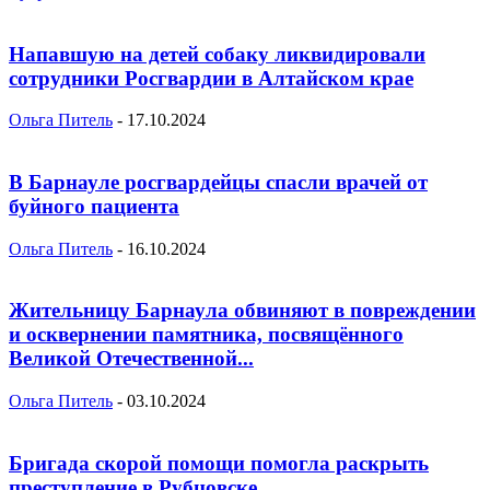
Напавшую на детей собаку ликвидировали
сотрудники Росгвардии в Алтайском крае
Ольга Питель
-
17.10.2024
В Барнауле росгвардейцы спасли врачей от
буйного пациента
Ольга Питель
-
16.10.2024
Жительницу Барнаула обвиняют в повреждении
и осквернении памятника, посвящённого
Великой Отечественной...
Ольга Питель
-
03.10.2024
Бригада скорой помощи помогла раскрыть
преступление в Рубцовске