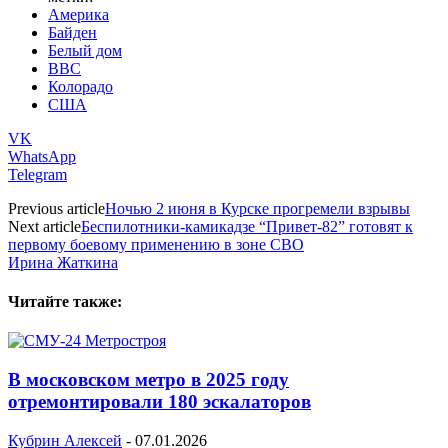
Америка
Байден
Белый дом
ВВС
Колорадо
США
VK
WhatsApp
Telegram
Previous article
Ночью 2 июня в Курске прогремели взрывы
Next article
Беспилотники-камикадзе “Привет-82” готовят к
первому боевому применению в зоне СВО
Ирина Жаткина
Читайте также:
В московском метро в 2025 году
отремонтировали 180 эскалаторов
Кубрин Алексей
-
07.01.2026