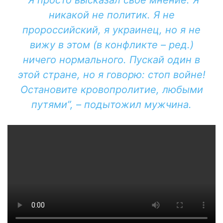
“Я просто высказал свое мнение. Я
никакой не политик. Я не
пророссийский, я украинец, но я не
вижу в этом (в конфликте – ред.)
ничего нормального. Пускай один в
этой стране, но я говорю: стоп войне!
Остановите кровопролитие, любыми
путями”, – подытожил мужчина.