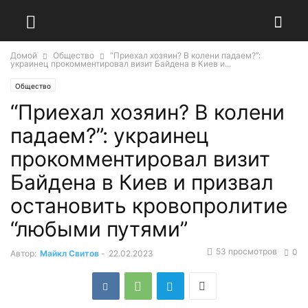
Домой
Общество
“Приехал хозяин? В колени падаем?”:
украинец прокомментировал визит Байдена в Киев и...
Общество
“Приехал хозяин? В колени
падаем?”: украинец
прокомментировал визит
Байдена в Киев и призвал
остановить кровопролитие
“любыми путями”
53 просмотров
0
Автор:
Майкл Свитов
-
22.02.2023