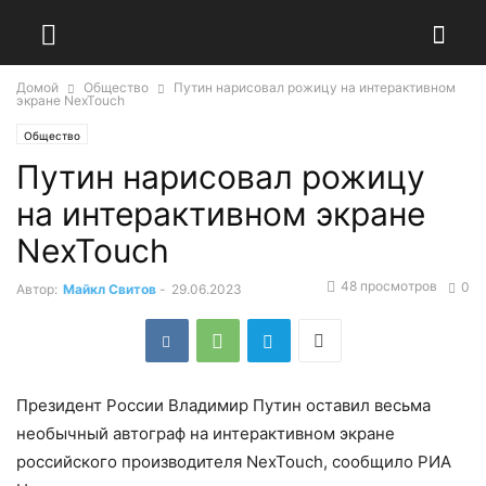
Домой
Общество
Путин нарисовал рожицу на интерактивном
экране NexTouch
Общество
Путин нарисовал рожицу
на интерактивном экране
NexTouch
48 просмотров
0
Автор:
Майкл Свитов
-
29.06.2023
Президент России Владимир Путин оставил весьма
необычный автограф на интерактивном экране
российского производителя NexTouch, сообщило РИА