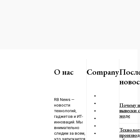
дейцы спасли
ациента
О нас
Company
Посл
4
новос
а обвиняют в
вернении
нного Великой
RB News —
Почему н
е
новости
вывески с
технологий,
4
моде
гаджетов и ИТ-
инноваций. Мы
внимательно
Технолог
следим за всем,
производ
что запускается