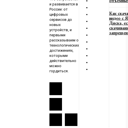
объемных
и развивается в
России: от
Как скач
цифровых
видео с 
сервисов до
Диска, е
новых
скачиван
устройств, и
запрещен
первыми
рассказываем о
технологических
достижениях,
которыми
действительно
можно
гордиться.