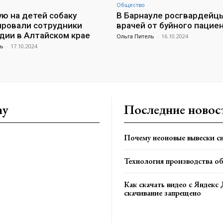
Общество
ю на детей собаку
В Барнауле росгвардейц
ровали сотрудники
врачей от буйного пацие
дии в Алтайском крае
Ольга Питель
-
16.10.2024
ль
-
17.10.2024
ny
Последние новос
Почему неоновые вывески сн
Технология производства о
Как скачать видео с Яндекс 
скачивание запрещено