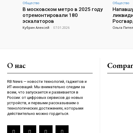
Общество
Общество
В московском метро в 2025 году
Напавшу
отремонтировали 180
ликвиди
эскалаторов
Росгвар
Кубрин Алексей
-
07.01.2026
Ольга Пите
О нас
Compa
RB News — новости технологий, гаджетов и
ИТ-инноваций. Мы внимательно следим за
всем, что запускается и развивается в
России: от цифровых сервисов до новых
устройств, и первыми рассказываем о
технологических достижениях, которыми
действительно можно гордиться.