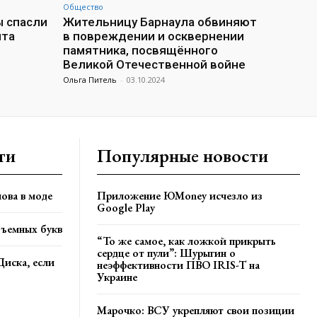
Общество
ы спасли
Жительницу Барнаула обвиняют
нта
в повреждении и осквернении
памятника, посвящённого
Великой Отечественной войне
Ольга Питель
-
03.10.2024
ти
Популярные новости
ова в моде
Приложение ЮMoney исчезло из
Google Play
бъемных букв
“То же самое, как ложкой прикрыть
сердце от пули”: Шурыгин о
Диска, если
неэффективности ПВО IRIS-T на
Украине
Марочко: ВСУ укрепляют свои позиции