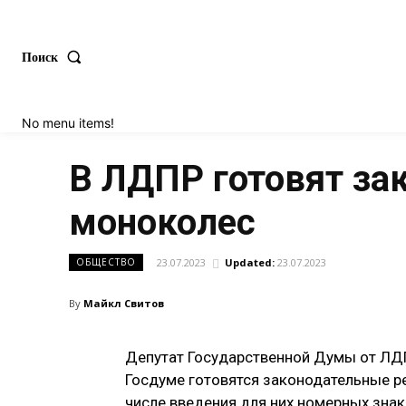
Поиск
No menu items!
В ЛДПР готовят зак
моноколес
23.07.2023
Updated:
23.07.2023
ОБЩЕСТВО
By
Майкл Свитов
Депутат Государственной Думы от ЛДП
Госдуме готовятся законодательные р
числе введения для них номерных знак