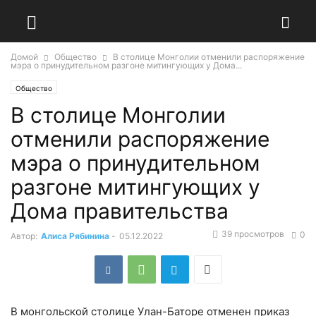
Домой
Общество
В столице Монголии отменили распоряжение
мэра о принудительном разгоне митингующих у Дома...
Общество
В столице Монголии
отменили распоряжение
мэра о принудительном
разгоне митингующих у
Дома правительства
39 просмотров
0
Автор:
Алиса Рябинина
-
05.12.2022
В монгольской столице Улан-Баторе отменен приказ