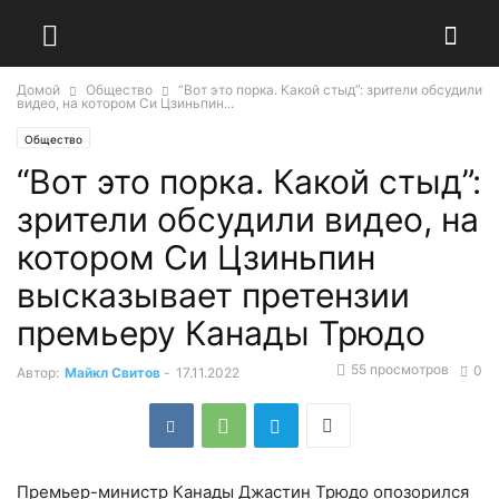
Домой
Общество
“Вот это порка. Какой стыд”: зрители обсудили
видео, на котором Си Цзиньпин...
Общество
“Вот это порка. Какой стыд”:
зрители обсудили видео, на
котором Си Цзиньпин
высказывает претензии
премьеру Канады Трюдо
55 просмотров
0
Автор:
Майкл Свитов
-
17.11.2022
Премьер-министр Канады Джастин Трюдо опозорился