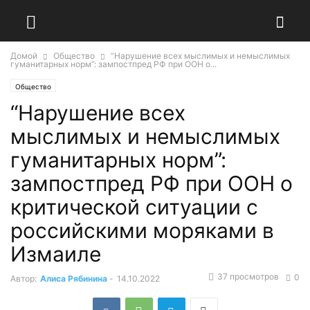
Домой
Общество
“Нарушение всех мыслимых и немыслимых
гуманитарных норм”: зампостпред РФ при ООН о...
Общество
“Нарушение всех
мыслимых и немыслимых
гуманитарных норм”:
зампостпред РФ при ООН о
критической ситуации с
российскими моряками в
Измаиле
37 просмотров
0
Автор:
Алиса Рябинина
-
14.10.2022