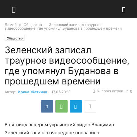
Домой
Общество
Зеленский записал траурное
видеосообщение, где упомянул Буданова в прошедшем времени
Общество
Зеленский записал
траурное видеосообщение,
где упомянул Буданова в
прошедшем времени
61 просмотров
0
Автор:
Ирина Жаткина
-
17.06.2023
В пятницу вечером украинский лидер Владимир
Зеленский записал очередное послание в