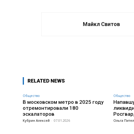
Майкл Свитов
Поделиться
RELATED NEWS
Общество
Общество
В московском метро в 2025 году
Напавшу
отремонтировали 180
ликвиди
эскалаторов
Росгвар
Кубрин Алексей
-
07.01.2026
Ольга Пите