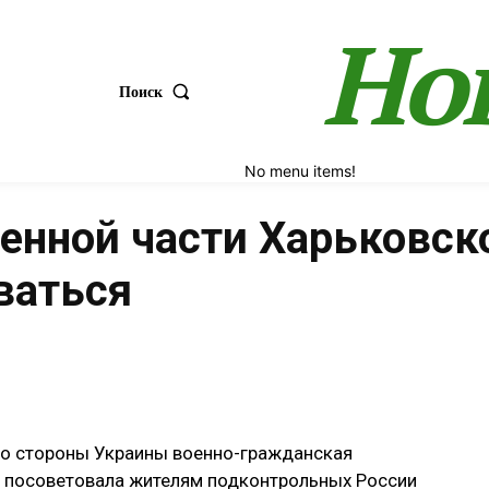
Но
Поиск
No menu items!
нной части Харьковск
ваться
Поделиться
со стороны Украины военно-гражданская
и посоветовала жителям подконтрольных России