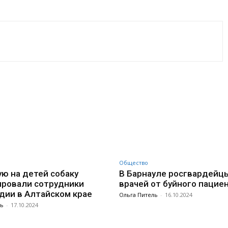
VK
WhatsApp
Telegram
Общество
ю на детей собаку
В Барнауле росгвардейц
ровали сотрудники
врачей от буйного пацие
дии в Алтайском крае
Ольга Питель
-
16.10.2024
ль
-
17.10.2024