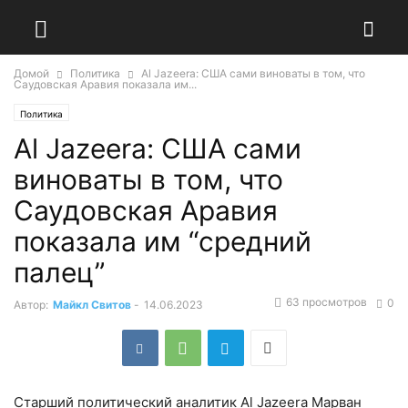
Домой
Политика
Al Jazeera: США сами виноваты в том, что
Саудовская Аравия показала им...
Политика
Al Jazeera: США сами
виноваты в том, что
Саудовская Аравия
показала им “средний
палец”
63 просмотров
0
Автор:
Майкл Свитов
-
14.06.2023
Старший политический аналитик Al Jazeera Марван