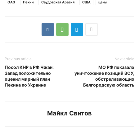
ОАЭ
Пекин
Саудовская Аравия
США
цены
Previous article
Next article
Посол КНР в РФ Чжан:
МО РФ показало
Запад положительно
уничтожение позиций ВСУ,
оценил мирный план
обстреливающих
Пекина по Украине
Белгородскую область
Майкл Свитов