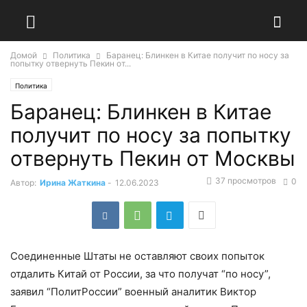
Домой
Политика
Баранец: Блинкен в Китае получит по носу за
попытку отвернуть Пекин от...
Политика
Баранец: Блинкен в Китае
получит по носу за попытку
отвернуть Пекин от Москвы
37 просмотров
0
Автор:
Ирина Жаткина
-
12.06.2023
Соединенные Штаты не оставляют своих попыток
отдалить Китай от России, за что получат “по носу”,
заявил “ПолитРоссии” военный аналитик Виктор