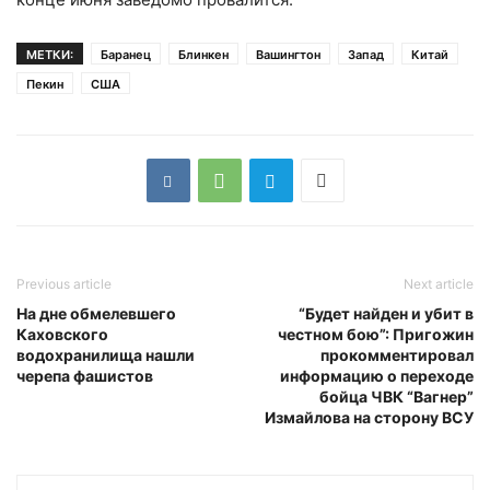
МЕТКИ:
Баранец
Блинкен
Вашингтон
Запад
Китай
Пекин
США
Previous article
Next article
На дне обмелевшего
“Будет найден и убит в
Каховского
честном бою”: Пригожин
водохранилища нашли
прокомментировал
черепа фашистов
информацию о переходе
бойца ЧВК “Вагнер”
Измайлова на сторону ВСУ