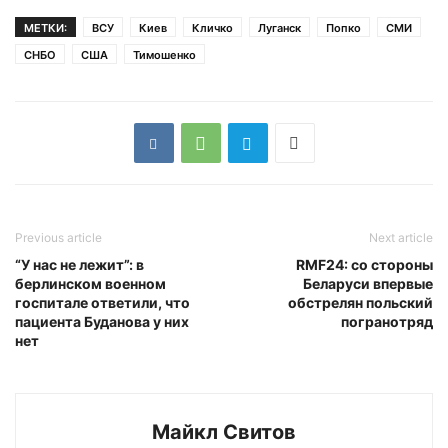
МЕТКИ:
ВСУ
Киев
Кличко
Луганск
Попко
СМИ
СНБО
США
Тимошенко
Previous article
Next article
“У нас не лежит”: в
RMF24: со стороны
берлинском военном
Беларуси впервые
госпитале ответили, что
обстрелян польский
пациента Буданова у них
погранотряд
нет
Майкл Свитов