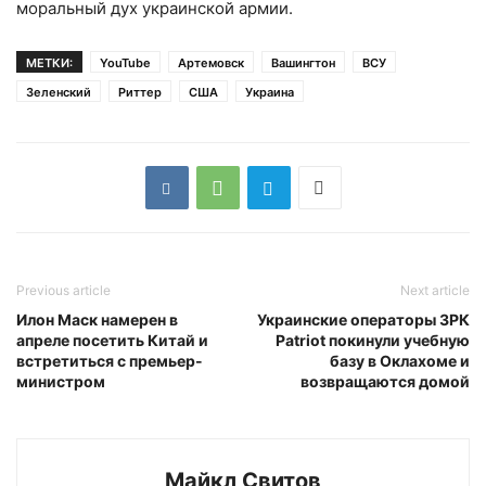
моральный дух украинской армии.
МЕТКИ:
YouTube
Артемовск
Вашингтон
ВСУ
Зеленский
Риттер
США
Украина
Previous article
Next article
Илон Маск намерен в
Украинские операторы ЗРК
апреле посетить Китай и
Patriot покинули учебную
встретиться с премьер-
базу в Оклахоме и
министром
возвращаются домой
Майкл Свитов