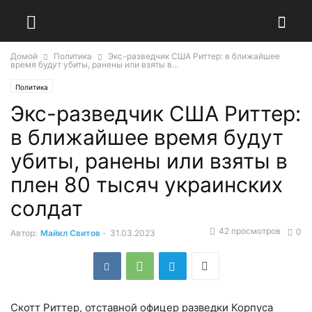
Домой
Политика
Экс-разведчик США Риттер: в ближайшее
время будут убиты, ранены или взяты в...
Политика
Экс-разведчик США Риттер:
в ближайшее время будут
убиты, ранены или взяты в
плен 80 тысяч украинских
солдат
42 просмотров
0
Автор:
Майкл Свитов
-
31.03.2023
Скотт Риттер, отставной офицер разведки Корпуса