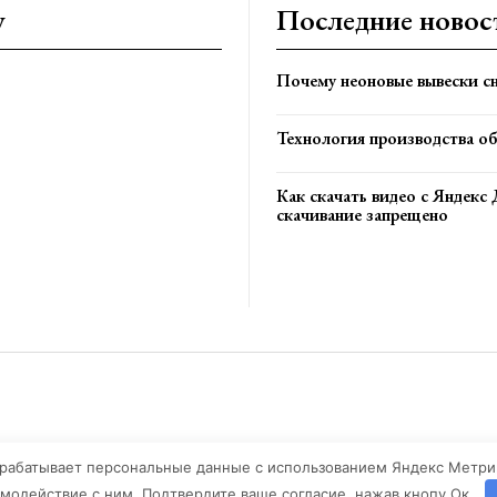
y
Последние новос
Почему неоновые вывески сн
Технология производства о
Как скачать видео с Яндекс 
скачивание запрещено
обрабатывает персональные данные с использованием Яндекс Метрики
имодействие с ним. Подтвердите ваше согласие, нажав кнопу Ок.
рава защищены При использовании материалов активная ссылка на rus-bel.online