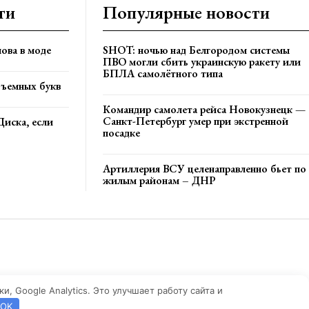
ти
Популярные новости
ова в моде
SHOT: ночью над Белгородом системы
ПВО могли сбить украинскую ракету или
БПЛА самолётного типа
бъемных букв
Командир самолета рейса Новокузнецк —
Санкт-Петербург умер при экстренной
Диска, если
посадке
Артиллерия ВСУ целенаправленно бьет по
жилым районам – ДНР
, Google Analytics. Это улучшает работу сайта и
OK
 обязательна!