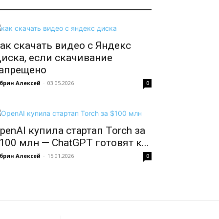
ак скачать видео с Яндекс
иска, если скачивание
апрещено
брин Алексей
-
03.05.2026
0
penAI купила стартап Torch за
100 млн — ChatGPT готовят к...
брин Алексей
-
15.01.2026
0