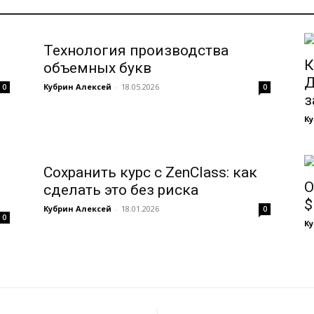
Технология производства
К
объемных букв
Д
Кубрин Алексей
-
18.05.2026
0
0
з
Ку
Сохранить курс с ZenClass: как
O
сделать это без риска
$
Кубрин Алексей
-
18.01.2026
0
0
Ку